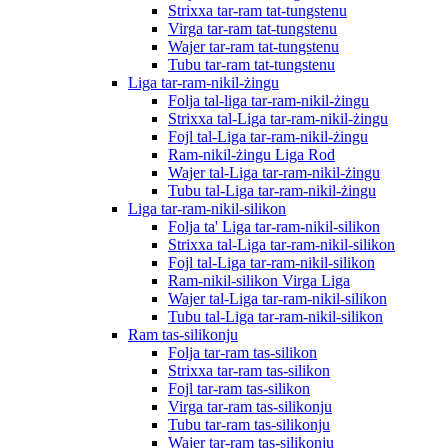
Strixxa tar-ram tat-tungstenu
Virga tar-ram tat-tungstenu
Wajer tar-ram tat-tungstenu
Tubu tar-ram tat-tungstenu
Liga tar-ram-nikil-żingu
Folja tal-liga tar-ram-nikil-żingu
Strixxa tal-Liga tar-ram-nikil-żingu
Fojl tal-Liga tar-ram-nikil-żingu
Ram-nikil-żingu Liga Rod
Wajer tal-Liga tar-ram-nikil-żingu
Tubu tal-Liga tar-ram-nikil-żingu
Liga tar-ram-nikil-silikon
Folja ta' Liga tar-ram-nikil-silikon
Strixxa tal-Liga tar-ram-nikil-silikon
Fojl tal-Liga tar-ram-nikil-silikon
Ram-nikil-silikon Virga Liga
Wajer tal-Liga tar-ram-nikil-silikon
Tubu tal-Liga tar-ram-nikil-silikon
Ram tas-silikonju
Folja tar-ram tas-silikon
Strixxa tar-ram tas-silikon
Fojl tar-ram tas-silikon
Virga tar-ram tas-silikonju
Tubu tar-ram tas-silikonju
Wajer tar-ram tas-silikonju