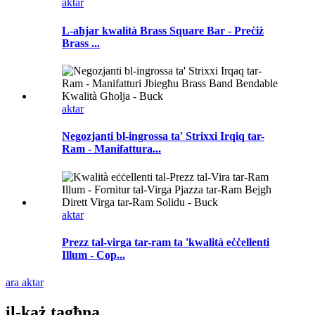
aktar
L-aħjar kwalità Brass Square Bar - Preċiż
Brass ...
aktar
Negozjanti bl-ingrossa ta' Strixxi Irqiq tar-
Ram - Manifattura...
aktar
Prezz tal-virga tar-ram ta 'kwalità eċċellenti
Illum - Cop...
ara aktar
il-każ tagħna