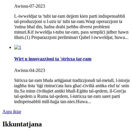
Awissu-07-2023
L-iwweldjar ta 'tubi tar-ram dejjem kien parti indispensabbli
tal-produzzjoni u l-użu ta' tubi tar-ram.Waqt operazzjoni ta
'rutina bħal din, ħafna drabi jseħħu diversi problemi
minuri.Kif iwweldja t-tubu tar-ram, pass sempliċi jidher hawn
illum.(1) Preparazzjoni preliminari Qabel l-iwweldjar, huwa...
Wirt u innovazzjoni ta 'strixxa tar-ram
Awissu-04-2023
Strixxa tar-ram bħala artiġjanat tradizzjonali tal-metall, l-istorja
tagħha tista 'tiġi rintraċċata lura għaċ-ċiviltà antika eluf ta' snin
ilu.Sa minn ċiviltajiet antiki bħall-Eġittu tal-qedem, il-Greċja
tal-qedem u Ruma tal-qedem, l-istrixxa tar-ram saret parti
indispensabbli mill-ħajja tan-nies.Huwa...
Aqra iktar
Ikkuntatjana