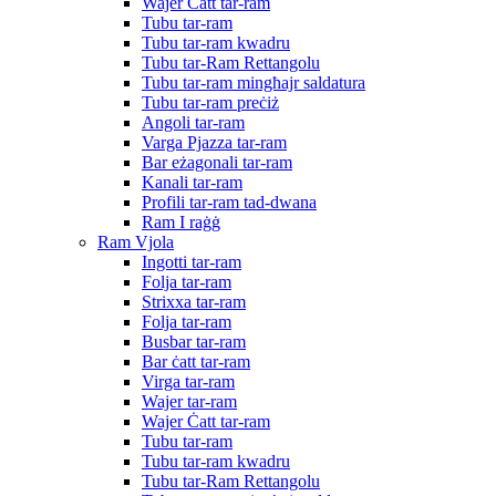
Wajer Ċatt tar-ram
Tubu tar-ram
Tubu tar-ram kwadru
Tubu tar-Ram Rettangolu
Tubu tar-ram mingħajr saldatura
Tubu tar-ram preċiż
Angoli tar-ram
Varga Pjazza tar-ram
Bar eżagonali tar-ram
Kanali tar-ram
Profili tar-ram tad-dwana
Ram I raġġ
Ram Vjola
Ingotti tar-ram
Folja tar-ram
Strixxa tar-ram
Folja tar-ram
Busbar tar-ram
Bar ċatt tar-ram
Virga tar-ram
Wajer tar-ram
Wajer Ċatt tar-ram
Tubu tar-ram
Tubu tar-ram kwadru
Tubu tar-Ram Rettangolu