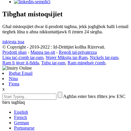
Tibgħat mistoqsijiet
Għal mistoqsijiet dwar il-prodotti tagħna, jekk jogħġbok ħalli l-email
tiegħek lilna u aħna nikkuntattjawk fi żmien 24 siegħa.
inkjesta issa
© Copyright - 2010-2022 : Id-Drittijiet kollha Riżervati.
Prodotti sħan
-
Mappa tas-sit
-
Regoli tal-privatezza
Liga taċ-ċomb tar-ram
,
Wajer Miksija tar-Ram
,
Nickels tar-ram
,
Ram li jġorr il-fidda
,
Tubu tar-ram
,
Ram mingħajr ċomb
,
Ibgħat Email
Nina
Fiona
x
Agħfas enter biex tfittex jew ESC
biex tagħlaq
English
French
German
Portuguese