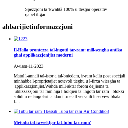
Spezzjoni ta 'kwalità 100% u ttestjar operattiv
qabel il-ġarr
aħbarijiet
informazzjoni
Il-Ħalla prontezza tal-ingotti tar-ram: mill-sengħa antika
għal applikazzjonijiet moderni
Awissu-11-2023
Matul l-annali tal-istorja tal-bniedem, ir-ram kellu post speċjali
minħabba l-proprjetajiet notevoli tiegħu u l-firxa wiesgħa ta
'applikazzjonijiet.Waħda mill-aktar forom dejjiema ta
'utilizzazzjoni tar-ram hija l-ħolqien ta' ingotti tar-ram - blokki
solidi u rettangolari ta 'dan il-metall versatili li servew bħala
l-...
Metodu tal-iwweldjar tat-tubu tar-ram?