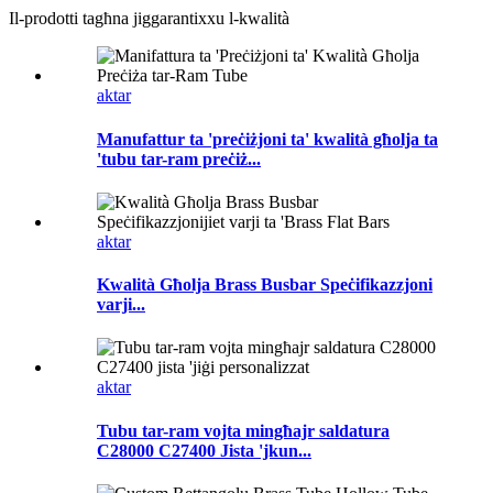
Il-prodotti tagħna jiggarantixxu l-kwalità
aktar
Manufattur ta 'preċiżjoni ta' kwalità għolja ta
'tubu tar-ram preċiż...
aktar
Kwalità Għolja Brass Busbar Speċifikazzjoni
varji...
aktar
Tubu tar-ram vojta mingħajr saldatura
C28000 C27400 Jista 'jkun...