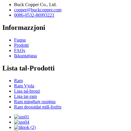
Buck Copper Co., Ltd.
copper@buckcopper.com
0086-0532-86993221
Informazzjoni
Fuqna
Prodotti
FAQs
Ikkuntatjana
Lista tal-Prodotti
Ram
Ram Vjola
Liga tal-bronż
Liga tar-ram
Ram mingħajr ossiġnu
Ram deossidat mill-fosfru