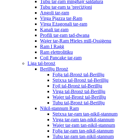
Tubu tar-ram mingħajr saldatura
Tubu tar-ram ta 'preċiżjoni
Angoli tar-ram
Virga Pjazza tar-Ram
Virga Eżagonali tar-ram
Kanali tar-ram
Profili tar-ram tad-dwana
Wajer tar-Ram Ħieles mill-Ossiġenu
Ram I Raġġ
Ram elettrolitiku
Coil Pancake tar-ram
Liga tal-bronż
Berillju Bronż
Folja tal-Bronż tal-Berillju
Strixxa tal-Bronż tal-Berillju
Fojl tal-Bronż tal-Berillju
Virga tal-Bronż tal-Berillju
Wajer tal-Bronż tal-Berillju
Tubu tal-Bronż tal-Berillju
Nikil-stannum Ram
Strixxa tar-ram tan-nikil-stannum
Virga tar-ram tan-nikil-stannum
Wajer tar-ram tan-nikil-stannum
Folja tar-ram tan-nikil-stannum
Tubu tar-ram tan-nikil-stannum