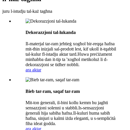
juru l-istudju tal-każ tagħna
Dekorazzjoni tal-lukanda
Il-materjal tar-ram jeħtieġ xogħol bir-reqqa ħafna
mit-tħin inizjali sal-prodott lest, kif ukoll it-tqabbil
tal-kulur fl-istadju aktar tard.Huwa preċiżament
minħabba dan it-tip ta 'xogħol metikoluż li d-
dekorazzjoni se tidher nobbli.
ara aktar
Bieb tar-ram, saqaf tar-ram
Mit-ton ġenerali, il-bini kollu kemm hu jagħti
sensazzjoni solenni u stabbli.Is-sensazzjoni
ġenerali hija sabiħa ħafna.Il-kuluri huma sabiħ
ħafna, sinjuri u kalmi iżda eleganti, u s-sempliċità
fiha ideat ġodda.
ara aktar