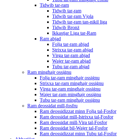
Tidwib tar-ram
Tidwib tar-ram
Tidwib tar-ram Vjola
Tidwib tar-ram tan-nikil liga
Tidwib Bronż
Ikkastjar Liga tar-Ram
Ram abjad
Folja tar-ram abjad
Strixxa tar-ram abjad
Virga tar-ram abjad
Wajer tar-ram abjad
Tubu tar-ram abjad
Ram mingħajr ossiġnu
Folja tar-ram mingħajr ossiġnu
Strixxa tar-ram mingħajr ossiġnu
Virga tar-ram mingħajr ossiġnu
Wajer tar-ram mingħajr ossiġnu
Tubu tar-ram mingħajr ossiġnu
Ram deossidat mill-fosfru
Ram deossidizzat minn Folja tal-Fosfor
Ram deossidat mill-Istrixxa tal-Fosfor
Ram deossidat mill-Vira tal-Fosfor
Ram deossidat bil-Wajer tal-Fosfor
Ram deossidizzat minn Tubu tal-Fosfor