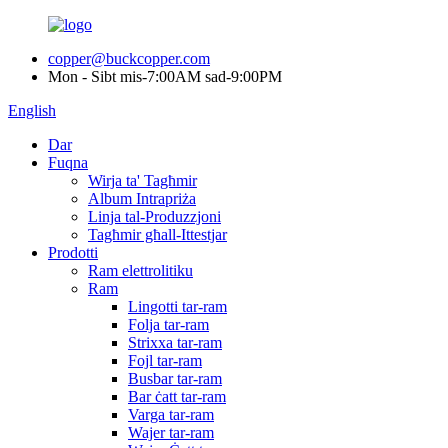
copper@buckcopper.com
Mon - Sibt mis-7:00AM sad-9:00PM
English
Dar
Fuqna
Wirja ta' Tagħmir
Album Intrapriża
Linja tal-Produzzjoni
Tagħmir għall-Ittestjar
Prodotti
Ram elettrolitiku
Ram
Lingotti tar-ram
Folja tar-ram
Strixxa tar-ram
Fojl tar-ram
Busbar tar-ram
Bar ċatt tar-ram
Varga tar-ram
Wajer tar-ram