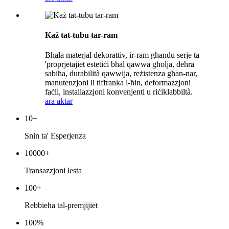
Każ tat-tubu tar-ram
Bħala materjal dekorattiv, ir-ram għandu serje ta
'proprjetajiet estetiċi bħal qawwa għolja, dehra
sabiħa, durabilità qawwija, reżistenza għan-nar,
manutenzjoni li tiffranka l-ħin, deformazzjoni
faċli, installazzjoni konvenjenti u riċiklabbiltà.
ara aktar
10
+
Snin ta' Esperjenza
10000
+
Transazzjoni lesta
100
+
Rebbieħa tal-premjijiet
100
%