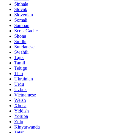
Sinhala
Slovak
Slovenian
Somali
Samoan
Scots Gaelic
Shona
Sindhi
Sundanese
Swahili
Tajik
Tamil
Telugu
Thai
Ukrainian
Urdu
Uzbek
Vietnamese
Welsh
Xhosa
Yiddish
Yoruba
Zulu
Kinyarwanda
Tatar