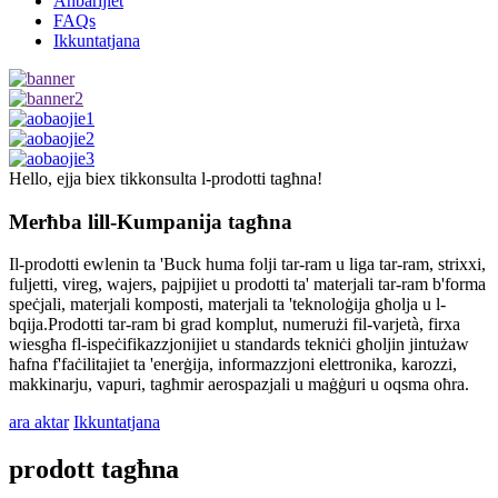
Aħbarijiet
FAQs
Ikkuntatjana
Hello, ejja biex tikkonsulta l-prodotti tagħna!
Merħba lill-Kumpanija tagħna
Il-prodotti ewlenin ta 'Buck huma folji tar-ram u liga tar-ram, strixxi,
fuljetti, vireg, wajers, pajpijiet u prodotti ta' materjali tar-ram b'forma
speċjali, materjali komposti, materjali ta 'teknoloġija għolja u l-
bqija.Prodotti tar-ram bi grad komplut, numerużi fil-varjetà, firxa
wiesgħa fl-ispeċifikazzjonijiet u standards tekniċi għoljin jintużaw
ħafna f'faċilitajiet ta 'enerġija, informazzjoni elettronika, karozzi,
makkinarju, vapuri, tagħmir aerospazjali u maġġuri u oqsma oħra.
ara aktar
Ikkuntatjana
prodott tagħna