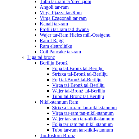
Tubu tar-ram ta 'preċiżjoni
Angoli tar-ram
Virga Pjazza tar-Ram
Virga Eżagonali tar-ram
Kanali tar-ram
Profili tar-ram tad-dwana
Wajer tar-Ram Ħieles mill-Ossiġenu
Ram I Raġġ
Ram elettrolitiku
Coil Pancake tar-ram
Liga tal-bronż
Berillju Bronż
Folja tal-Bronż tal-Berillju
Strixxa tal-Bronż tal-Berillju
Fojl tal-Bronż tal-Berillju
Virga tal-Bronż tal-Berillju
Wajer tal-Bronż tal-Berillju
Tubu tal-Bronż tal-Berillju
Nikil-stannum Ram
Strixxa tar-ram tan-nikil-stannum
Virga tar-ram tan-nikil-stannum
Wajer tar-ram tan-nikil-stannum
Folja tar-ram tan-nikil-stannum
Tubu tar-ram tan-nikil-stannum
Tin-fosforu Bronż