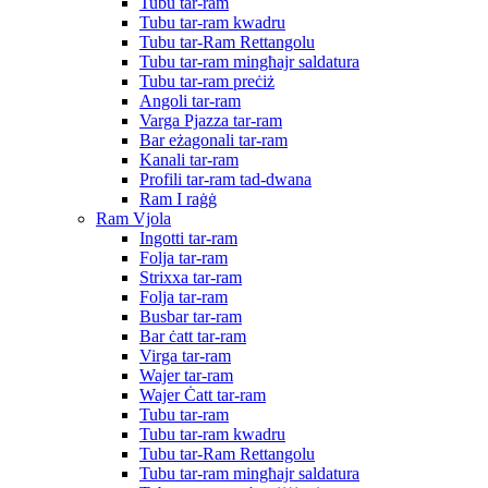
Tubu tar-ram
Tubu tar-ram kwadru
Tubu tar-Ram Rettangolu
Tubu tar-ram mingħajr saldatura
Tubu tar-ram preċiż
Angoli tar-ram
Varga Pjazza tar-ram
Bar eżagonali tar-ram
Kanali tar-ram
Profili tar-ram tad-dwana
Ram I raġġ
Ram Vjola
Ingotti tar-ram
Folja tar-ram
Strixxa tar-ram
Folja tar-ram
Busbar tar-ram
Bar ċatt tar-ram
Virga tar-ram
Wajer tar-ram
Wajer Ċatt tar-ram
Tubu tar-ram
Tubu tar-ram kwadru
Tubu tar-Ram Rettangolu
Tubu tar-ram mingħajr saldatura