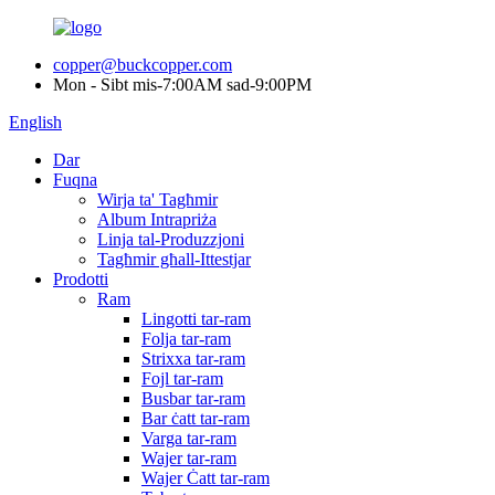
copper@buckcopper.com
Mon - Sibt mis-7:00AM sad-9:00PM
English
Dar
Fuqna
Wirja ta' Tagħmir
Album Intrapriża
Linja tal-Produzzjoni
Tagħmir għall-Ittestjar
Prodotti
Ram
Lingotti tar-ram
Folja tar-ram
Strixxa tar-ram
Fojl tar-ram
Busbar tar-ram
Bar ċatt tar-ram
Varga tar-ram
Wajer tar-ram
Wajer Ċatt tar-ram