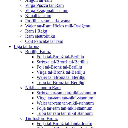
Angoli tar-ram
Virga Pjazza tar-Ram
Virga Eżagonali tar-ram
Kanali tar-ram
Profili tar-ram tad-dwana
Wajer tar-Ram Ħieles mill-Ossiġenu
Ram I Raġġ
Ram elettrolitiku
Coil Pancake tar-ram
Liga tal-bronż
Berillju Bronż
Folja tal-Bronż tal-Berillju
Strixxa tal-Bronż tal-Berillju
Fojl tal-Bronż tal-Berillju
Virga tal-Bronż tal-Berillju
Wajer tal-Bronż tal-Berillju
Tubu tal-Bronż tal-Berillju
Nikil-stannum Ram
Strixxa tar-ram tan-nikil-stannum
Virga tar-ram tan-nikil-stannum
Wajer tar-ram tan-nikil-stannum
Folja tar-ram tan-nikil-stannum
Tubu tar-ram tan-nikil-stannum
Tin-fosforu Bronż
Folja tal-Bronż tal-landa-fosfru