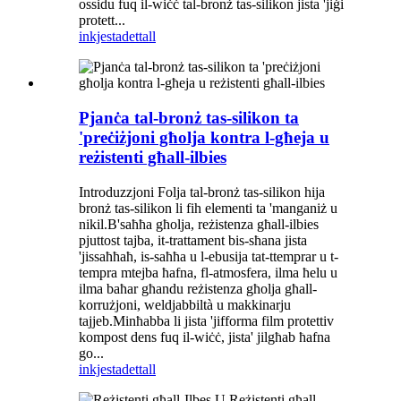
ossidu fuq il-wiċċ tal-bronż tas-silikon jista 'jiġi
protett...
inkjesta
dettall
Pjanċa tal-bronż tas-silikon ta
'preċiżjoni għolja kontra l-għeja u
reżistenti għall-ilbies
Introduzzjoni Folja tal-bronż tas-silikon hija
bronż tas-silikon li fih elementi ta 'manganiż u
nikil.B'saħħa għolja, reżistenza għall-ilbies
pjuttost tajba, it-trattament bis-sħana jista
'jissaħħaħ, is-saħħa u l-ebusija tat-ttemprar u t-
tempra mtejba ħafna, fl-atmosfera, ilma ħelu u
ilma baħar għandu reżistenza għolja għall-
korrużjoni, weldjabbiltà u makkinarju
tajjeb.Minħabba li jista 'jifforma film protettiv
kompost dens fuq il-wiċċ, jista' jilgħab ħafna
go...
inkjesta
dettall