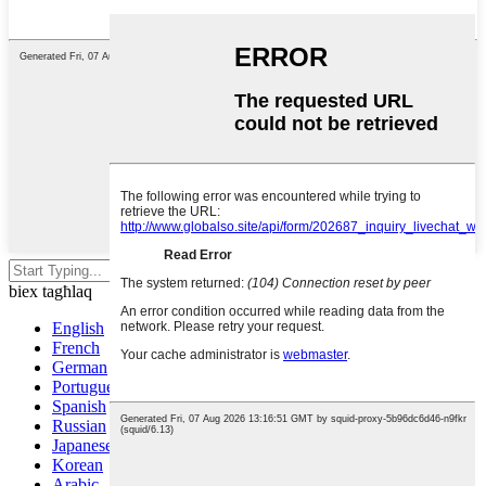
Agħfas enter biex tfittex jew ESC
biex tagħlaq
English
French
German
Portuguese
Spanish
Russian
Japanese
Korean
Arabic