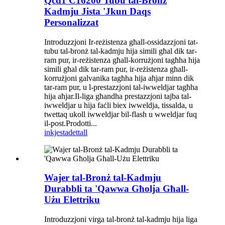
Qcd1 C16200 Tubu tal-Bronż
Kadmju Jista 'Jkun Daqs
Personalizzat
Introduzzjoni Ir-reżistenza għall-ossidazzjoni tat-
tubu tal-bronż tal-kadmju hija simili għal dik tar-
ram pur, ir-reżistenza għall-korrużjoni tagħha hija
simili għal dik tar-ram pur, ir-reżistenza għall-
korrużjoni galvanika tagħha hija aħjar minn dik
tar-ram pur, u l-prestazzjoni tal-iwweldjar tagħha
hija aħjar.Il-liga għandha prestazzjoni tajba tal-
iwweldjar u hija faċli biex iwweldja, tissalda, u
twettaq ukoll iwweldjar bil-flash u wweldjar fuq
il-post.Prodotti...
inkjesta
dettall
Wajer tal-Bronż tal-Kadmju
Durabbli ta 'Qawwa Għolja Għall-
Użu Elettriku
Introduzzjoni virga tal-bronż tal-kadmju hija liga