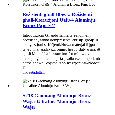
Reżistenti għall-Ilbes U Reżistenti
għall-Korrużjoni Qal9-4 Aluminju
Bronż Pajp Eċċ
Introduzzjoni Għandu saħħa ta 'rendiment
eċċellenti, saħħa kompressiva, ebusija għolja u
elongazzjoni suffiċjenti.Huwa materjal li jġorr
tajjeb għal applikazzjonijiet heavy-duty u impatt
għoli.Minħabba li r-ram innifsu mhuwiex
materjal għali ħafna, jista 'jkollu rwol importanti
ħafna f'dawn l-oqsma.Applikazzjoni tal-Prodotti
E...
inkjesta
dettall
S218 Gaomang Aluminju Bronż
Wajer Ultrafine Aluminju Bronż
Wajer