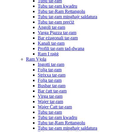
Tubu tar-ram
Tubu tar-ram kwadru
Tubu tar-Ram Rettangolu
Tubu tar-ram mingħajr saldatura
Tubu tar-ram preċiż
Angoli tar-ram
Varga Pjazza tar-ram
Bar eżagonali tar-ram
Kanali tar-ram
Profili tar-ram tad-dwana
Ram I raġġ
Ram Vjola
Ingotti tar-ram
Folja tar-ram
Strixxa tar-ram
Folja tar-ram
Busbar tar-ram
Bar ċatt tar-ram
Virga tar-ram
Wajer tar-ram
Wajer Ċatt tar-ram
Tubu tar-ram
Tubu tar-ram kwadru
Tubu tar-Ram Rettangolu
Tubu tar-ram mingħajr saldatura