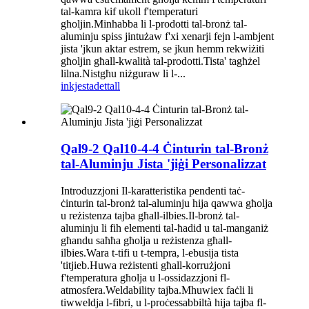
tal-kamra kif ukoll f'temperaturi
għoljin.Minħabba li l-prodotti tal-bronż tal-
aluminju spiss jintużaw f'xi xenarji fejn l-ambjent
jista 'jkun aktar estrem, se jkun hemm rekwiżiti
għoljin għall-kwalità tal-prodotti.Tista' tagħżel
lilna.Nistgħu niżguraw li l-...
inkjesta
dettall
Qal9-2 Qal10-4-4 Ċinturin tal-Bronż
tal-Aluminju Jista 'jiġi Personalizzat
Introduzzjoni Il-karatteristika pendenti taċ-
ċinturin tal-bronż tal-aluminju hija qawwa għolja
u reżistenza tajba għall-ilbies.Il-bronż tal-
aluminju li fih elementi tal-ħadid u tal-manganiż
għandu saħħa għolja u reżistenza għall-
ilbies.Wara t-tifi u t-tempra, l-ebusija tista
'titjieb.Huwa reżistenti għall-korrużjoni
f'temperatura għolja u l-ossidazzjoni fl-
atmosfera.Weldability tajba.Mhuwiex faċli li
tiwweldja l-fibri, u l-proċessabbiltà hija tajba fl-