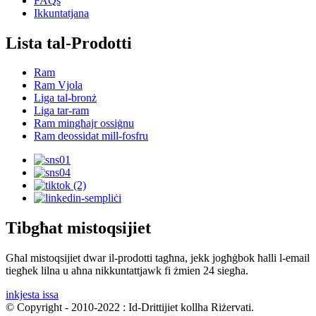
FAQs
Ikkuntatjana
Lista tal-Prodotti
Ram
Ram Vjola
Liga tal-bronż
Liga tar-ram
Ram mingħajr ossiġnu
Ram deossidat mill-fosfru
Tibgħat mistoqsijiet
Għal mistoqsijiet dwar il-prodotti tagħna, jekk jogħġbok ħalli l-email
tiegħek lilna u aħna nikkuntattjawk fi żmien 24 siegħa.
inkjesta issa
© Copyright - 2010-2022 : Id-Drittijiet kollha Riżervati.