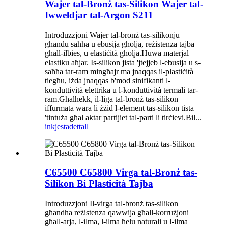
Wajer tal-Bronż tas-Silikon Wajer tal-
Iwweldjar tal-Argon S211
Introduzzjoni Wajer tal-bronż tas-silikonju
għandu saħħa u ebusija għolja, reżistenza tajba
għall-ilbies, u elastiċità għolja.Huwa materjal
elastiku aħjar. Is-silikon jista 'jtejjeb l-ebusija u s-
saħħa tar-ram mingħajr ma jnaqqas il-plastiċità
tiegħu, iżda jnaqqas b'mod sinifikanti l-
konduttività elettrika u l-konduttività termali tar-
ram.Għalhekk, il-liga tal-bronż tas-silikon
iffurmata wara li żżid l-element tas-silikon tista
'tintuża għal aktar partijiet tal-parti li tirċievi.Bil...
inkjesta
dettall
C65500 C65800 Virga tal-Bronż tas-
Silikon Bi Plasticità Tajba
Introduzzjoni Il-virga tal-bronż tas-silikon
għandha reżistenza qawwija għall-korrużjoni
għall-arja, l-ilma, l-ilma ħelu naturali u l-ilma