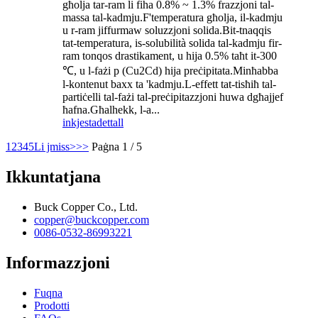
għolja tar-ram li fiha 0.8% ~ 1.3% frazzjoni tal-
massa tal-kadmju.F'temperatura għolja, il-kadmju
u r-ram jiffurmaw soluzzjoni solida.Bit-tnaqqis
tat-temperatura, is-solubilità solida tal-kadmju fir-
ram tonqos drastikament, u hija 0.5% taħt it-300
℃, u l-fażi p (Cu2Cd) hija preċipitata.Minħabba
l-kontenut baxx ta 'kadmju.L-effett tat-tisħiħ tal-
partiċelli tal-fażi tal-preċipitazzjoni huwa dgħajjef
ħafna.Għalhekk, l-a...
inkjesta
dettall
1
2
3
4
5
Li jmiss>
>>
Paġna 1 / 5
Ikkuntatjana
Buck Copper Co., Ltd.
copper@buckcopper.com
0086-0532-86993221
Informazzjoni
Fuqna
Prodotti