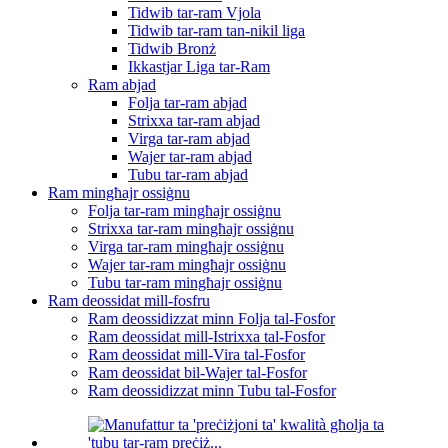
Tidwib tar-ram Vjola
Tidwib tar-ram tan-nikil liga
Tidwib Bronż
Ikkastjar Liga tar-Ram
Ram abjad
Folja tar-ram abjad
Strixxa tar-ram abjad
Virga tar-ram abjad
Wajer tar-ram abjad
Tubu tar-ram abjad
Ram mingħajr ossiġnu
Folja tar-ram mingħajr ossiġnu
Strixxa tar-ram mingħajr ossiġnu
Virga tar-ram mingħajr ossiġnu
Wajer tar-ram mingħajr ossiġnu
Tubu tar-ram mingħajr ossiġnu
Ram deossidat mill-fosfru
Ram deossidizzat minn Folja tal-Fosfor
Ram deossidat mill-Istrixxa tal-Fosfor
Ram deossidat mill-Vira tal-Fosfor
Ram deossidat bil-Wajer tal-Fosfor
Ram deossidizzat minn Tubu tal-Fosfor