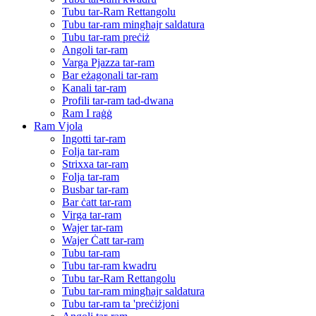
Tubu tar-Ram Rettangolu
Tubu tar-ram mingħajr saldatura
Tubu tar-ram preċiż
Angoli tar-ram
Varga Pjazza tar-ram
Bar eżagonali tar-ram
Kanali tar-ram
Profili tar-ram tad-dwana
Ram I raġġ
Ram Vjola
Ingotti tar-ram
Folja tar-ram
Strixxa tar-ram
Folja tar-ram
Busbar tar-ram
Bar ċatt tar-ram
Virga tar-ram
Wajer tar-ram
Wajer Ċatt tar-ram
Tubu tar-ram
Tubu tar-ram kwadru
Tubu tar-Ram Rettangolu
Tubu tar-ram mingħajr saldatura
Tubu tar-ram ta 'preċiżjoni