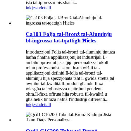
ista tal-ippressar bis-sħana...
inkjesta
dettall
Ca103 Folja tal-Bronż tal-Aluminju
bl-ingrossa tat-tqattigħ Ħieles
Introduzzjoni Folja tal-bronż tal-aluminju tintuża
ħafna f'ħafna applikazzjonijiet industrijali.L-
ambitu pprovdut jista 'jiġi personalizzat ukoll
minn professjonisti skont ir-rekwiżiti tal-
applikazzjoni definiti.Il-folja tal-bronż tal-
aluminju hija spezzjonata taħt il-gwida stretta tal-
awditur tal-kwalità.Il-prodott għandu firxa
wiesgħa ta 'robustezza u attributi pendenti
oħra.Il-firxa offruta hija robusta fil-kwalità u
għalhekk tintuża ħafna f'industriji differenti...
inkjesta
dettall