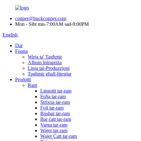
copper@buckcopper.com
Mon - Sibt mis-7:00AM sad-9:00PM
English
Dar
Fuqna
Wirja ta' Tagħmir
Album Intrapriża
Linja tal-Produzzjoni
Tagħmir għall-Ittestjar
Prodotti
Ram
Lingotti tar-ram
Folja tar-ram
Strixxa tar-ram
Fojl tar-ram
Busbar tar-ram
Bar ċatt tar-ram
Varga tar-ram
Wajer tar-ram
Wajer Ċatt tar-ram