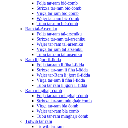
Folja tar-ram biċ-ċomb
Strixxa tar-ram biċ-ċomb
Virga tar-ram biċ-ċomb
Wajer tar-ram biċ-ċomb
Tubu tar-ram biċ-ċomb
Ram tal-Arseniku
Folja tar-ram tal-arseniku
Strixxa tar-ram tal-arseniku
Wajer tar-ram tal-arseniku
Virga tar-ram tal-arseniku
Tubu tar-ram tal-arseniku
Ram li jġorr il-fidda
Folja tar-ram li fiha l-fidda
Strixxa tar-ram li fiha l-fidda
Wajer tar-Ram li jġorr il-fidda
Virga tar-ram li fiha l-fidda
Tubu tar-ram li jġorr il-fidda
Ram mingħajr ċomb
Folja tar-ram mingħajr ċomb
Strixxa tar-ram mingħajr ċomb
Virga tar-ram bla ċomb
Wajer tar-ram bla ċomb
Tubu tar-ram mingħajr ċomb
Tidwib tar-ram
Tidwib tar-ram