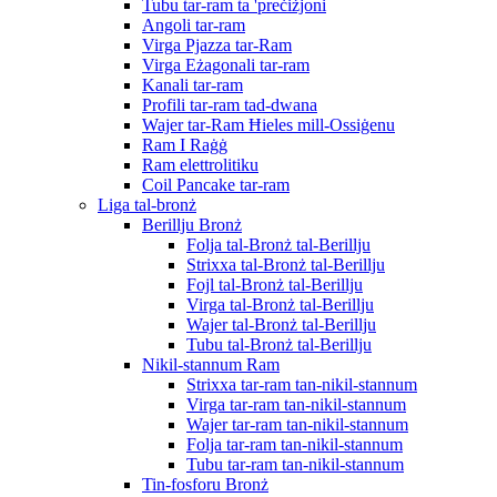
Tubu tar-ram ta 'preċiżjoni
Angoli tar-ram
Virga Pjazza tar-Ram
Virga Eżagonali tar-ram
Kanali tar-ram
Profili tar-ram tad-dwana
Wajer tar-Ram Ħieles mill-Ossiġenu
Ram I Raġġ
Ram elettrolitiku
Coil Pancake tar-ram
Liga tal-bronż
Berillju Bronż
Folja tal-Bronż tal-Berillju
Strixxa tal-Bronż tal-Berillju
Fojl tal-Bronż tal-Berillju
Virga tal-Bronż tal-Berillju
Wajer tal-Bronż tal-Berillju
Tubu tal-Bronż tal-Berillju
Nikil-stannum Ram
Strixxa tar-ram tan-nikil-stannum
Virga tar-ram tan-nikil-stannum
Wajer tar-ram tan-nikil-stannum
Folja tar-ram tan-nikil-stannum
Tubu tar-ram tan-nikil-stannum
Tin-fosforu Bronż