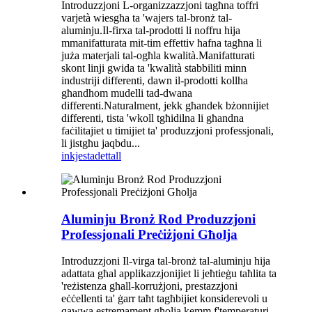
Introduzzjoni L-organizzazzjoni tagħna toffri
varjetà wiesgħa ta 'wajers tal-bronż tal-
aluminju.Il-firxa tal-prodotti li noffru hija
mmanifatturata mit-tim effettiv ħafna tagħna li
juża materjali tal-ogħla kwalità.Manifatturati
skont linji gwida ta 'kwalità stabbiliti minn
industriji differenti, dawn il-prodotti kollha
għandhom mudelli tad-dwana
differenti.Naturalment, jekk għandek bżonnijiet
differenti, tista 'wkoll tgħidilna li għandna
faċilitajiet u timijiet ta' produzzjoni professjonali,
li jistgħu jaqbdu...
inkjesta
dettall
Aluminju Bronż Rod Produzzjoni
Professjonali Preċiżjoni Għolja
Introduzzjoni Il-virga tal-bronż tal-aluminju hija
adattata għal applikazzjonijiet li jeħtieġu taħlita ta
'reżistenza għall-korrużjoni, prestazzjoni
eċċellenti ta' ġarr taħt tagħbijiet konsiderevoli u
qawwa estremament għolja kemm f'temperaturi