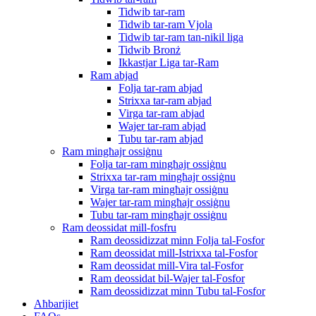
Tidwib tar-ram
Tidwib tar-ram Vjola
Tidwib tar-ram tan-nikil liga
Tidwib Bronż
Ikkastjar Liga tar-Ram
Ram abjad
Folja tar-ram abjad
Strixxa tar-ram abjad
Virga tar-ram abjad
Wajer tar-ram abjad
Tubu tar-ram abjad
Ram mingħajr ossiġnu
Folja tar-ram mingħajr ossiġnu
Strixxa tar-ram mingħajr ossiġnu
Virga tar-ram mingħajr ossiġnu
Wajer tar-ram mingħajr ossiġnu
Tubu tar-ram mingħajr ossiġnu
Ram deossidat mill-fosfru
Ram deossidizzat minn Folja tal-Fosfor
Ram deossidat mill-Istrixxa tal-Fosfor
Ram deossidat mill-Vira tal-Fosfor
Ram deossidat bil-Wajer tal-Fosfor
Ram deossidizzat minn Tubu tal-Fosfor
Aħbarijiet