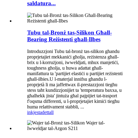
saldatura...
Tubu tal-Bronż tas-Silikon Għall-
Bearing Reżistenti għall-Ilbes
Introduzzjoni Tubu tal-bronż tas-silikon għandu
proprjetajiet mekkaniċi għolja, reżistenza għall-
brix u l-korrużjoni, iwweldjati, mhux manjetiċi,
toughness għolja, u huwa adattat għall-
manifattura ta 'partijiet elastiċi u partijiet reżistenti
għall-ilbies.U l-materjal innifsu għandu l-
proprjetà li ma jaffettwax il-prestazzjoni tiegħu
stess taħt kundizzjonijiet ta 'temperatura baxxa, u
għalhekk jista' jintuża għal pajpijiet tat-trasport
f'oqsma differenti, u l-proprjetajiet kimiċi tiegħu
huma relattivament stabbli, ...
inkjesta
dettall