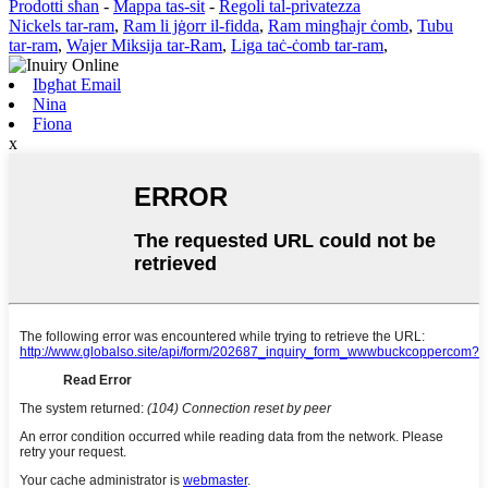
Prodotti sħan
-
Mappa tas-sit
-
Regoli tal-privatezza
Nickels tar-ram
,
Ram li jġorr il-fidda
,
Ram mingħajr ċomb
,
Tubu
tar-ram
,
Wajer Miksija tar-Ram
,
Liga taċ-ċomb tar-ram
,
Ibgħat Email
Nina
Fiona
x