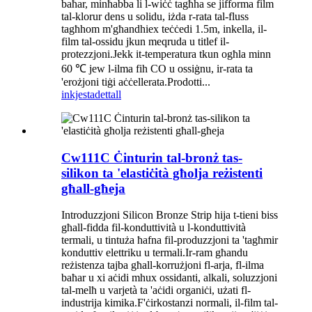
baħar, minħabba li l-wiċċ tagħha se jifforma film
tal-klorur dens u solidu, iżda r-rata tal-fluss
tagħhom m'għandhiex teċċedi 1.5m, inkella, il-
film tal-ossidu jkun meqruda u titlef il-
protezzjoni.Jekk it-temperatura tkun ogħla minn
60 ℃ jew l-ilma fih CO u ossiġnu, ir-rata ta
'erożjoni tiġi aċċellerata.Prodotti...
inkjesta
dettall
Cw111C Ċinturin tal-bronż tas-
silikon ta 'elastiċità għolja reżistenti
għall-għeja
Introduzzjoni Silicon Bronze Strip hija t-tieni biss
għall-fidda fil-konduttività u l-konduttività
termali, u tintuża ħafna fil-produzzjoni ta 'tagħmir
konduttiv elettriku u termali.Ir-ram għandu
reżistenza tajba għall-korrużjoni fl-arja, fl-ilma
baħar u xi aċidi mhux ossidanti, alkali, soluzzjoni
tal-melħ u varjetà ta 'aċidi organiċi, użati fl-
industrija kimika.F'ċirkostanzi normali, il-film tal-