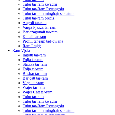
Tubu tar-ram kwadru
Tubu tar-Ram Rettangolu
Tubu tar-ram mingħajr saldatura
Tubu tar-ram preċiż
Angoli tar-ram
Varga Pjazza tar-ram
Bar eżagonali tar-ram
Kanali tar-ram
Profili tar-ram tad-dwana
Ram I raġġ
Ram Vjola
Ingotti tar-ram
Folja tar-ram
Strixxa tar-ram
Folja tar-ram
Busbar tar-ram
Bar ċatt tar-ram
Virga tar-ram
Wajer tar-ram
Wajer Ċatt tar-ram
Tubu tar-ram
Tubu tar-ram kwadru
Tubu tar-Ram Rettangolu
Tubu tar-ram mingħajr saldatura