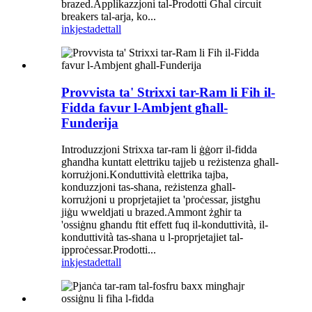
brazed.Applikazzjoni tal-Prodotti Għal circuit
breakers tal-arja, ko...
inkjesta
dettall
Provvista ta' Strixxi tar-Ram li Fih il-
Fidda favur l-Ambjent għall-
Funderija
Introduzzjoni Strixxa tar-ram li ġġorr il-fidda
għandha kuntatt elettriku tajjeb u reżistenza għall-
korrużjoni.Konduttività elettrika tajba,
konduzzjoni tas-sħana, reżistenza għall-
korrużjoni u proprjetajiet ta 'proċessar, jistgħu
jiġu wweldjati u brazed.Ammont żgħir ta
'ossiġnu għandu ftit effett fuq il-konduttività, il-
konduttività tas-sħana u l-proprjetajiet tal-
ipproċessar.Prodotti...
inkjesta
dettall