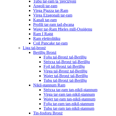
Tubu tar-ram ta 'preċiżjoni
Angoli tar-ram
Virga Pjazza tar-Ram
Virga Eżagonali tar-ram
Kanali tar-ram
Profili tar-ram tad-dwana
Wajer tar-Ram Ħieles mill-Ossiġenu
Ram I Raġġ
Ram elettrolitiku
Coil Pancake tar-ram
Liga tal-bronż
Berillju Bronż
Folja tal-Bronż tal-Berillju
Strixxa tal-Bronż tal-Berillju
Fojl tal-Bronż tal-Berillju
Virga tal-Bronż tal-Berillju
Wajer tal-Bronż tal-Berillju
Tubu tal-Bronż tal-Berillju
Nikil-stannum Ram
Strixxa tar-ram tan-nikil-stannum
Virga tar-ram tan-nikil-stannum
Wajer tar-ram tan-nikil-stannum
Folja tar-ram tan-nikil-stannum
Tubu tar-ram tan-nikil-stannum
Tin-fosforu Bronż