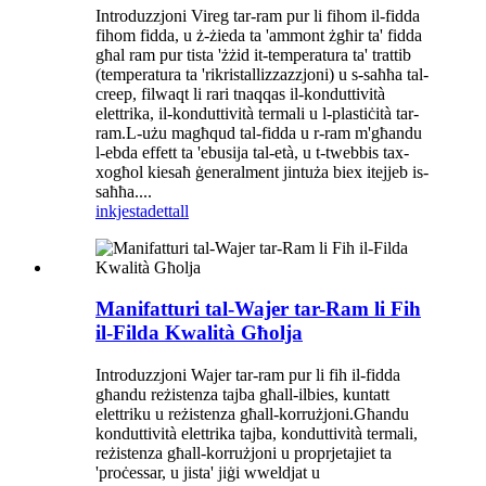
Introduzzjoni Vireg tar-ram pur li fihom il-fidda
fihom fidda, u ż-żieda ta 'ammont żgħir ta' fidda
għal ram pur tista 'żżid it-temperatura ta' trattib
(temperatura ta 'rikristallizzazzjoni) u s-saħħa tal-
creep, filwaqt li rari tnaqqas il-konduttività
elettrika, il-konduttività termali u l-plastiċità tar-
ram.L-użu magħqud tal-fidda u r-ram m'għandu
l-ebda effett ta 'ebusija tal-età, u t-twebbis tax-
xogħol kiesaħ ġeneralment jintuża biex itejjeb is-
saħħa....
inkjesta
dettall
Manifatturi tal-Wajer tar-Ram li Fih
il-Filda Kwalità Għolja
Introduzzjoni Wajer tar-ram pur li fih il-fidda
għandu reżistenza tajba għall-ilbies, kuntatt
elettriku u reżistenza għall-korrużjoni.Għandu
konduttività elettrika tajba, konduttività termali,
reżistenza għall-korrużjoni u proprjetajiet ta
'proċessar, u jista' jiġi wweldjat u