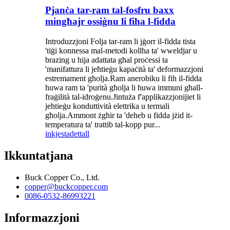
Pjanċa tar-ram tal-fosfru baxx
mingħajr ossiġnu li fiha l-fidda
Introduzzjoni Folja tar-ram li jġorr il-fidda tista
'tiġi konnessa mal-metodi kollha ta' wweldjar u
brazing u hija adattata għal proċessi ta
'manifattura li jeħtieġu kapaċità ta' deformazzjoni
estremament għolja.Ram anerobiku li fih il-fidda
huwa ram ta 'purità għolja li huwa immuni għall-
fraġilità tal-idroġenu.Jintuża f'applikazzjonijiet li
jeħtieġu konduttività elettrika u termali
għolja.Ammont żgħir ta 'deheb u fidda jżid it-
temperatura ta' trattib tal-kopp pur...
inkjesta
dettall
Ikkuntatjana
Buck Copper Co., Ltd.
copper@buckcopper.com
0086-0532-86993221
Informazzjoni