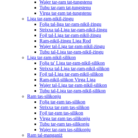
Wajer tar-ram tat-tungstenu
Tubu tar-ram tat-tungstenu
Virga tar-ram tat-tungstenu
Liga tar-ram-nikil-żingu
Folja tal-liga tar-ram-nikil-żingu
Strixxa tal-Liga tar-ram-nikil-żingu
Fojl tal-Liga tar-ram-nikil-żingu
Ram-nikil-żingu Liga Rod
Wajer tal-Liga tar-ram-nikil-żingu
Tubu tal-Liga tar-ram-nikil-żingu
Liga tar-ram-nikil-silikon
Folja ta' Liga tar-ram-nikil-silikon
Strixxa tal-Liga tar-ram-nikil-silikon
Fojl tal-Liga tar-ram-nikil-silikon
Ram-nikil-silikon Virga Liga
Wajer tal-Liga tar-ram-nikil-silikon
Tubu tal-Liga tar-ram-nikil-silikon
Ram tas-silikonju
Folja tar-ram tas-silikon
Strixxa tar-ram tas-silikon
Fojl tar-ram tas-silikon
Virga tar-ram tas-silikonju
Tubu tar-ram tas-silikonju
Wajer tar-ram tas-silikonju
Ram tal-manganiż