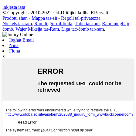
inkjesta issa
© Copyright - 2010-2022 : Id-Drittijiet kollha Riżervati.
Prodotti sħan
-
Mappa tas-sit
-
Regoli tal-privatezza
Nickels tar-ram
,
Ram li jġorr il-fidda
,
Tubu tar-ram
,
Ram mingħajr
ċomb
,
Wajer Miksija tar-Ram
,
Liga taċ-ċomb tar-ram
,
Ibgħat Email
Nina
Fiona
x