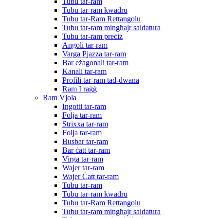
Tubu tar-ram
Tubu tar-ram kwadru
Tubu tar-Ram Rettangolu
Tubu tar-ram mingħajr saldatura
Tubu tar-ram preċiż
Angoli tar-ram
Varga Pjazza tar-ram
Bar eżagonali tar-ram
Kanali tar-ram
Profili tar-ram tad-dwana
Ram I raġġ
Ram Vjola
Ingotti tar-ram
Folja tar-ram
Strixxa tar-ram
Folja tar-ram
Busbar tar-ram
Bar ċatt tar-ram
Virga tar-ram
Wajer tar-ram
Wajer Ċatt tar-ram
Tubu tar-ram
Tubu tar-ram kwadru
Tubu tar-Ram Rettangolu
Tubu tar-ram mingħajr saldatura