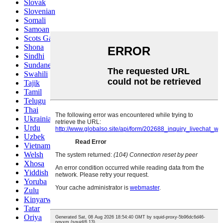
Slovak
Slovenian
Somali
Samoan
Scots Gaelic
Shona
Sindhi
Sundanese
Swahili
Tajik
Tamil
Telugu
Thai
Ukrainian
Urdu
Uzbek
Vietnamese
Welsh
Xhosa
Yiddish
Yoruba
Zulu
Kinyarwanda
Tatar
Oriya