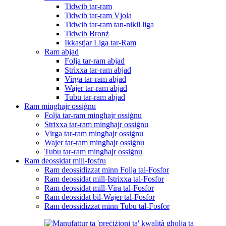
Tidwib tar-ram
Tidwib tar-ram Vjola
Tidwib tar-ram tan-nikil liga
Tidwib Bronż
Ikkastjar Liga tar-Ram
Ram abjad
Folja tar-ram abjad
Strixxa tar-ram abjad
Virga tar-ram abjad
Wajer tar-ram abjad
Tubu tar-ram abjad
Ram mingħajr ossiġnu
Folja tar-ram mingħajr ossiġnu
Strixxa tar-ram mingħajr ossiġnu
Virga tar-ram mingħajr ossiġnu
Wajer tar-ram mingħajr ossiġnu
Tubu tar-ram mingħajr ossiġnu
Ram deossidat mill-fosfru
Ram deossidizzat minn Folja tal-Fosfor
Ram deossidat mill-Istrixxa tal-Fosfor
Ram deossidat mill-Vira tal-Fosfor
Ram deossidat bil-Wajer tal-Fosfor
Ram deossidizzat minn Tubu tal-Fosfor