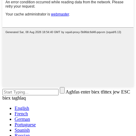
Agħfas enter biex tfittex jew ESC
biex tagħlaq
English
French
German
Portuguese
Spanish
Russian