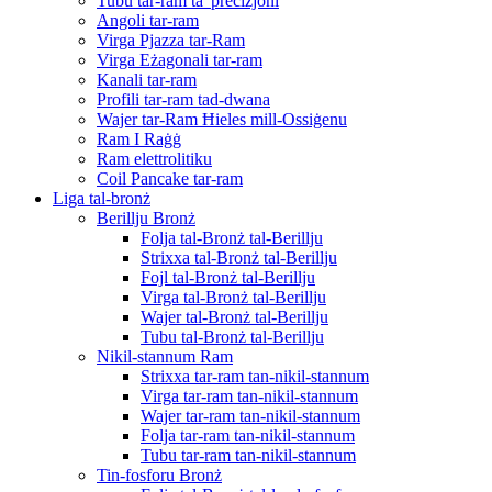
Tubu tar-ram ta 'preċiżjoni
Angoli tar-ram
Virga Pjazza tar-Ram
Virga Eżagonali tar-ram
Kanali tar-ram
Profili tar-ram tad-dwana
Wajer tar-Ram Ħieles mill-Ossiġenu
Ram I Raġġ
Ram elettrolitiku
Coil Pancake tar-ram
Liga tal-bronż
Berillju Bronż
Folja tal-Bronż tal-Berillju
Strixxa tal-Bronż tal-Berillju
Fojl tal-Bronż tal-Berillju
Virga tal-Bronż tal-Berillju
Wajer tal-Bronż tal-Berillju
Tubu tal-Bronż tal-Berillju
Nikil-stannum Ram
Strixxa tar-ram tan-nikil-stannum
Virga tar-ram tan-nikil-stannum
Wajer tar-ram tan-nikil-stannum
Folja tar-ram tan-nikil-stannum
Tubu tar-ram tan-nikil-stannum
Tin-fosforu Bronż