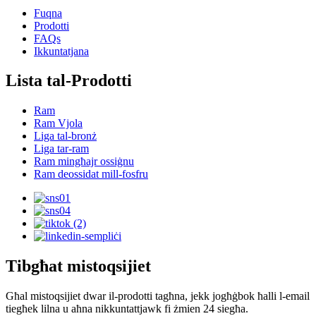
Fuqna
Prodotti
FAQs
Ikkuntatjana
Lista tal-Prodotti
Ram
Ram Vjola
Liga tal-bronż
Liga tar-ram
Ram mingħajr ossiġnu
Ram deossidat mill-fosfru
Tibgħat mistoqsijiet
Għal mistoqsijiet dwar il-prodotti tagħna, jekk jogħġbok ħalli l-email
tiegħek lilna u aħna nikkuntattjawk fi żmien 24 siegħa.