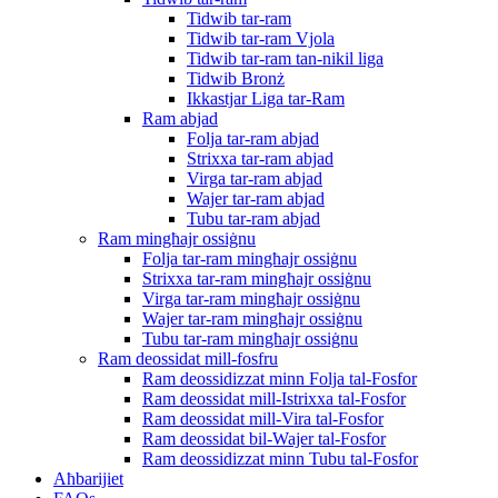
Tidwib tar-ram
Tidwib tar-ram Vjola
Tidwib tar-ram tan-nikil liga
Tidwib Bronż
Ikkastjar Liga tar-Ram
Ram abjad
Folja tar-ram abjad
Strixxa tar-ram abjad
Virga tar-ram abjad
Wajer tar-ram abjad
Tubu tar-ram abjad
Ram mingħajr ossiġnu
Folja tar-ram mingħajr ossiġnu
Strixxa tar-ram mingħajr ossiġnu
Virga tar-ram mingħajr ossiġnu
Wajer tar-ram mingħajr ossiġnu
Tubu tar-ram mingħajr ossiġnu
Ram deossidat mill-fosfru
Ram deossidizzat minn Folja tal-Fosfor
Ram deossidat mill-Istrixxa tal-Fosfor
Ram deossidat mill-Vira tal-Fosfor
Ram deossidat bil-Wajer tal-Fosfor
Ram deossidizzat minn Tubu tal-Fosfor
Aħbarijiet