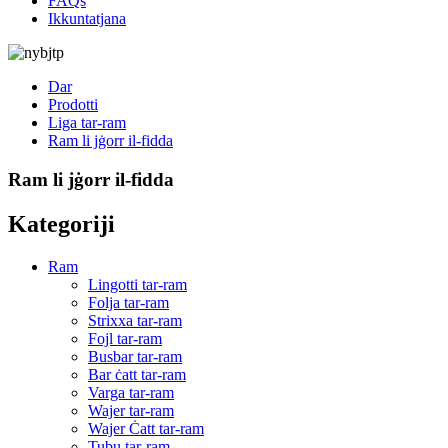
FAQs
Ikkuntatjana
Dar
Prodotti
Liga tar-ram
Ram li jġorr il-fidda
Ram li jġorr il-fidda
Kategoriji
Ram
Lingotti tar-ram
Folja tar-ram
Strixxa tar-ram
Fojl tar-ram
Busbar tar-ram
Bar ċatt tar-ram
Varga tar-ram
Wajer tar-ram
Wajer Ċatt tar-ram
Tubu tar-ram