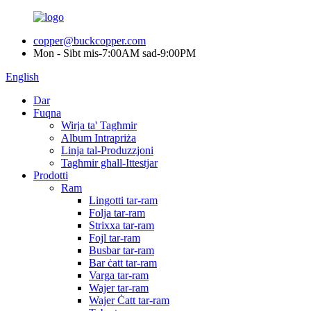
copper@buckcopper.com
Mon - Sibt mis-7:00AM sad-9:00PM
English
Dar
Fuqna
Wirja ta' Tagħmir
Album Intrapriża
Linja tal-Produzzjoni
Tagħmir għall-Ittestjar
Prodotti
Ram
Lingotti tar-ram
Folja tar-ram
Strixxa tar-ram
Fojl tar-ram
Busbar tar-ram
Bar ċatt tar-ram
Varga tar-ram
Wajer tar-ram
Wajer Ċatt tar-ram