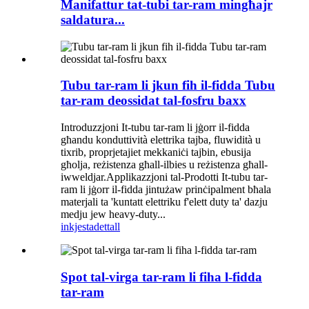
Manifattur tat-tubi tar-ram mingħajr
saldatura...
Tubu tar-ram li jkun fih il-fidda Tubu
tar-ram deossidat tal-fosfru baxx
Introduzzjoni It-tubu tar-ram li jġorr il-fidda
għandu konduttività elettrika tajba, fluwidità u
tixrib, proprjetajiet mekkaniċi tajbin, ebusija
għolja, reżistenza għall-ilbies u reżistenza għall-
iwweldjar.Applikazzjoni tal-Prodotti It-tubu tar-
ram li jġorr il-fidda jintużaw prinċipalment bħala
materjali ta 'kuntatt elettriku f'elett duty ta' dazju
medju jew heavy-duty...
inkjesta
dettall
Spot tal-virga tar-ram li fiha l-fidda
tar-ram